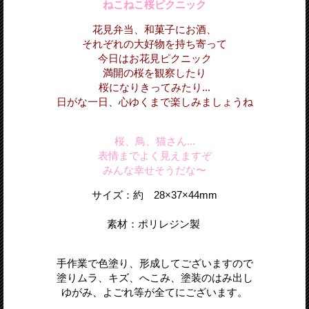
ねこねこ桜ピクニック
花見弁当、和菓子にお酒、
それぞれの大好物を持ち寄って
今日はお花見ピクニック
満開の桜を観察したり
桜になりきってみたり...
日がな一日、心ゆくまで楽しみましょうね
桜、鳥、猫さん...
表情までよく見えますぞ
みんな幸せそうだな〜
サイズ：
約 28×37
×44
mm
素材：ポリレジン製
手作業で色塗り、形成してございますので
塗りムラ、キズ、へこみ、塗装のはみ出し
ゆがみ、よごれ等が全てにございます。