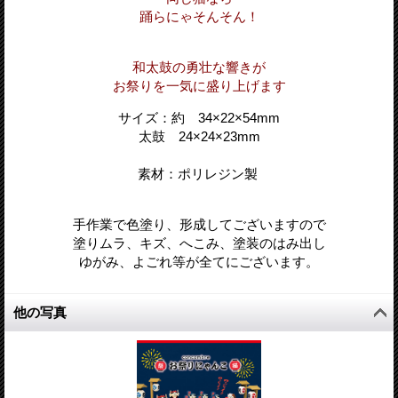
踊らにゃそんそん！
和太鼓の勇壮な響きが
お祭りを一気に盛り上げます
サイズ：
約 34×22
×54
mm
太鼓 24×24
×23
mm
素材：ポリレジン製
手作業で色塗り、形成してございますので
塗りムラ、キズ、へこみ、塗装のはみ出し
ゆがみ、よごれ等が全てにございます。
他の写真