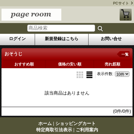
PCサイト
ログイン
新規登録はこちら
お問い合せ
おそうじ
一覧
おすすめ順
価格の安い順
売れ筋順
表示件数
:
該当商品はありません
(0件/0件)
ホーム
|
ショッピングカート
特定商取引法表示
|
ご利用案内