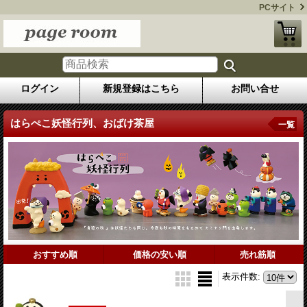
PCサイト
ログイン
新規登録はこちら
お問い合せ
はらぺこ妖怪行列、おばけ茶屋
一覧
おすすめ順
価格の安い順
売れ筋順
表示件数
: