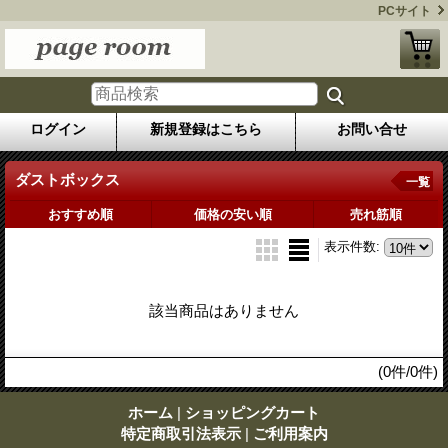
PCサイト
ログイン
新規登録はこちら
お問い合せ
ダストボックス
一覧
おすすめ順
価格の安い順
売れ筋順
表示件数
:
該当商品はありません
(0件/0件)
ホーム
|
ショッピングカート
特定商取引法表示
|
ご利用案内