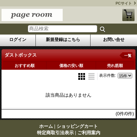
PCサイト
ログイン
新規登録はこちら
お問い合せ
ダストボックス
一覧
おすすめ順
価格の安い順
売れ筋順
表示件数
:
該当商品はありません
(0件/0件)
ホーム
|
ショッピングカート
特定商取引法表示
|
ご利用案内