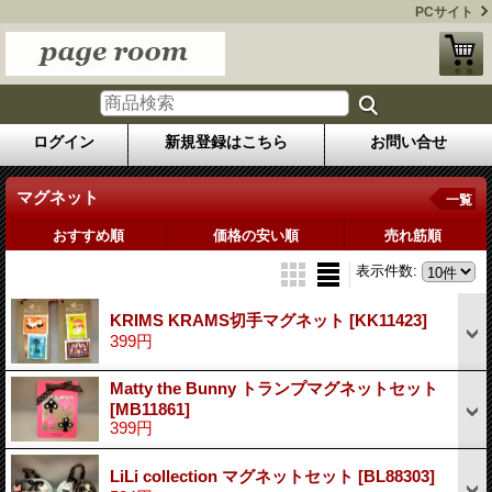
PCサイト
ログイン
新規登録はこちら
お問い合せ
マグネット
一覧
おすすめ順
価格の安い順
売れ筋順
表示件数
:
KRIMS KRAMS切手マグネット
[KK11423]
399円
Matty the Bunny トランプマグネットセット
[MB11861]
399円
LiLi collection マグネットセット
[BL88303]