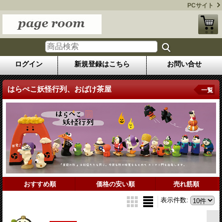
PCサイト
ログイン
新規登録はこちら
お問い合せ
はらぺこ妖怪行列、おばけ茶屋
一覧
おすすめ順
価格の安い順
売れ筋順
表示件数
: