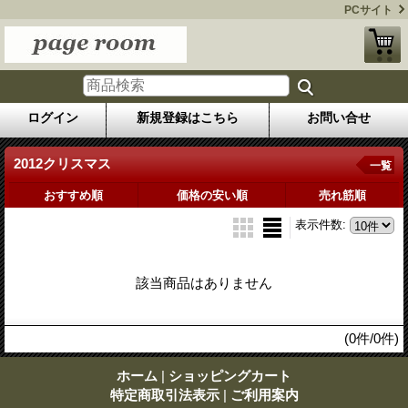
PCサイト
ログイン
新規登録はこちら
お問い合せ
2012クリスマス
一覧
おすすめ順
価格の安い順
売れ筋順
表示件数
:
該当商品はありません
(0件/0件)
ホーム
|
ショッピングカート
特定商取引法表示
|
ご利用案内