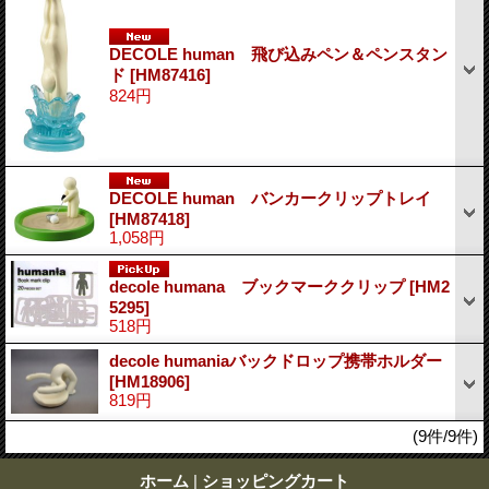
DECOLE human 飛び込みペン＆ペンスタン
ド
[HM87416]
824円
DECOLE human バンカークリップトレイ
[HM87418]
1,058円
decole humana ブックマーククリップ
[HM2
5295]
518円
decole humaniaバックドロップ携帯ホルダー
[HM18906]
819円
(9件/9件)
ホーム
|
ショッピングカート