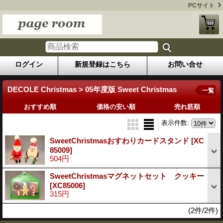
PCサイト
ログイン
新規登録はこちら
お問い合せ
DECOLE Christmas > 05年度版 Sweet Christmas
一覧
おすすめ順
価格の安い順
売れ筋順
表示件数
:
SweetChristmasおすわりカードスタンド
[XC
85009]
504円
SweetChristmasマグネットセット クッキー
[XC85006]
315円
(2件/2件)