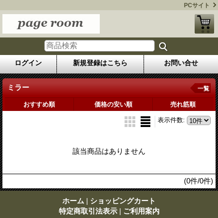
PCサイト
ログイン
新規登録はこちら
お問い合せ
ミラー
一覧
おすすめ順
価格の安い順
売れ筋順
表示件数
:
該当商品はありません
(0件/0件)
ホーム
|
ショッピングカート
特定商取引法表示
|
ご利用案内