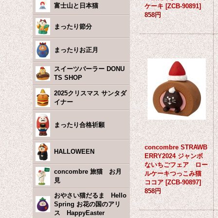
富士山と日本猫
ケーキ
[
ZCB-90891
]
858円
まったり節分
まったりお正月
スイーツパーラー DONU
TS SHOP
2025クリスマス サンタダ
イナー
まったり合格祈願
concombre STRAWB
HALLOWEEN
ERRY2024 ジャンボ
ないちごフェア ロー
concombre 旅猫 お月
ルケーキつっこみ猫
見
ココア
[
ZCB-90897
]
858円
おやさい猫だるま Hello
Spring お花の国のアリ
ス HappyEaster