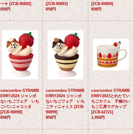
ーキ
[
ZCB-90892
]
[
ZCB-90893
]
[
ZCB-90894
]
858円
858円
858円
concombre STRAWB
concombre STRAWB
concombre STRAWB
ERRY2024 ジャンボ
ERRY2024 ジャンボ
ERRY2023とれたてい
ないちごフェア いち
ないちごフェア いち
ちごカフェ 子猫のい
ごパンニャコッタ
ごティニャミス
[
ZCB-
ちご工房マグカップ
[
ZCB-90898
]
90899
]
[
ZCB-62721
]
858円
858円
1,958円