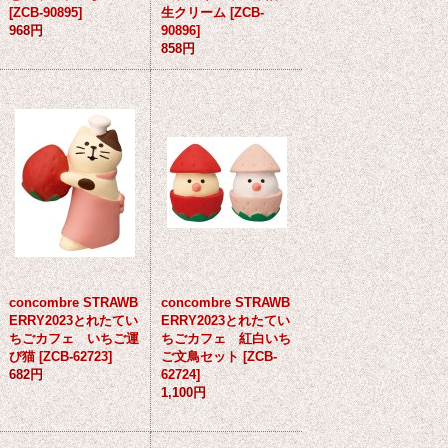
[
ZCB-90895
]
生クリーム
[
ZCB-
968円
90896
]
858円
concombre STRAWB
concombre STRAWB
ERRY2023とれたてい
ERRY2023とれたてい
ちごカフェ いちご運
ちごカフェ 紅白いち
び猫
[
ZCB-62723
]
ご文鳥セット
[
ZCB-
682円
62724
]
1,100円