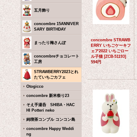
五月飾り
concombre 15ANNIVER
SARY BIRTHDAY
concombre STRAWB
まったり梅さんぽ
ERRY いちごケーキフ
ェア2022 いちごロー
concombreチョコレート
ル子猫
[
ZCB-51193
]
工房
594円
STRAWBERRY2023とれ
たていちごカフェ
Otogicco
concombre 新米祭り23
そえ手湯呑 SHIBA・HAC
HI Potteri neko
純喫茶コンブル コンコン島
concombre Happy Weddi
ng