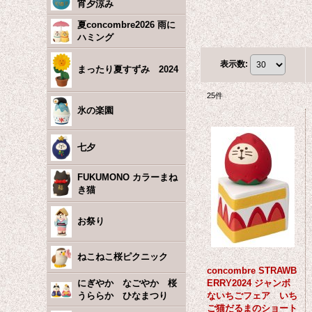
宵夕涼み
夏concombre2026 雨に
ハミング
表示数
:
まったり夏すずみ 2024
25
件
氷の楽園
七夕
FUKUMONO カラーまね
き猫
お祭り
ねこねこ桜ピクニック
concombre STRAWB
にぎやか なごやか 桜
ERRY2024 ジャンボ
うららか ひなまつり
ないちごフェア いち
ご猫だるまのショート