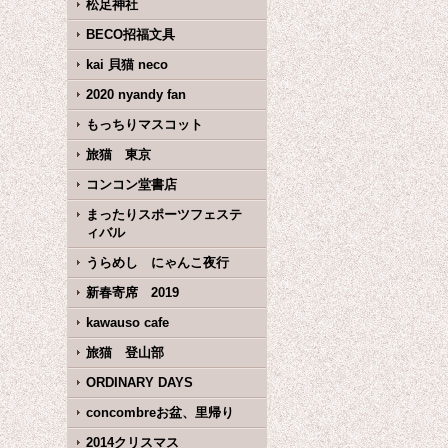
松足神社
BECO招福文具
kai 貝猫 neco
2020 nyandy fan
もっちりマスコット
旅猫 東京
コンコン堂書店
まったりスポーツフェステ
ィバル
うらめし にゃんこ夜行
新春寄席 2019
kawauso cafe
旅猫 登山部
ORDINARY DAYS
concombreお盆、里帰り
2014クリスマス