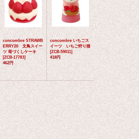
concombre STRAWB
concombre いちごス
ERRY20 文鳥スイー
イーツ いちご狩り猫
ツ 苺づくしケーキ
[
ZCB-59011
]
[
ZCB-17783
]
418円
462円