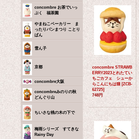
concombre お茶でいっ
ぷく 福茶園
やまねこベーカリー ま
ったりパンまつり ことり
ぱん
雪ん子
京都
concombre STRAWB
ERRY2023とれたてい
ちごカフェ シューか
concombre大阪
らこんにちは猫
[
ZCB-
62725
]
concombreみのりの秋
748円
どんぐり山
ちいさな桃の木の下で
梅雨シリーズ すてきな
Rainy Day