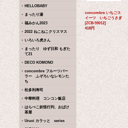
HELLOBABY
concombre いちごス
まったり湯
イーツ いちごうさぎ
福みかん2023
[
ZCB-59012
]
418円
2022 ねこねこクリスマス
いろいろ虎さん
まったり ゆず日和 もぎた
て21
DECO KOMONO
concombre フルーツパー
ラー ふぞろいなレモンた
ち
松多利寿司
中華料理 コンコン飯店
はらぺこ妖怪行列、おばけ
茶屋
Uruoi カラッと series