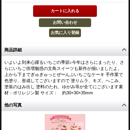
商品詳細
いよいよ到来心躍るいちごの季節♪今年はさらにまったり、さ
らにいちご倍増魅惑の文鳥スイーツも新作が揃いましたよ。
上から下までぎゅぎゅっとぜ〜んぶいちごなケーキ 手作業で
色塗り、形成してございますので 塗りムラ、キズ、へこみ、
塗装のはみ出し 塗料のたれ、ゆがみ等が全てにございます素
材：ポリレジン製 サイズ： 約30×30×35mm
他の写真