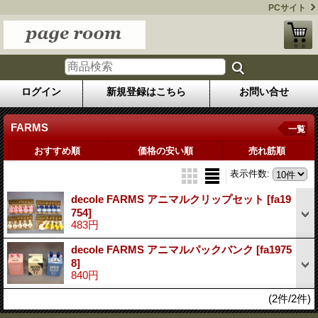
PCサイト
ログイン
新規登録はこちら
お問い合せ
FARMS
一覧
おすすめ順
価格の安い順
売れ筋順
表示件数
:
decole FARMS アニマルクリップセット
[fa19
754]
483円
decole FARMS アニマルパックバンク
[fa1975
8]
840円
(2件/2件)