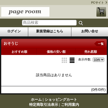
PCサイト
ログイン
新規登録はこちら
お問い合せ
おそうじ
一覧
おすすめ順
価格の安い順
売れ筋順
表示件数
:
該当商品はありません
(0件/0件)
ホーム
|
ショッピングカート
特定商取引法表示
|
ご利用案内