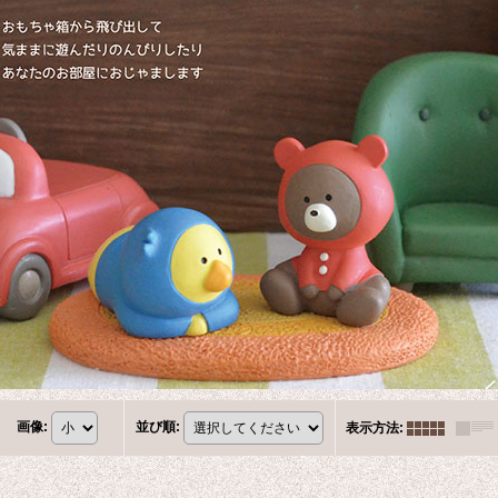
画像
:
並び順
:
表示方法
: