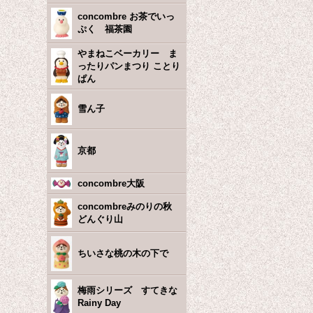
concombre お茶でいっ
ぷく 福茶園
やまねこベーカリー ま
ったりパンまつり ことり
ぱん
雪ん子
京都
concombre大阪
concombreみのりの秋
どんぐり山
ちいさな桃の木の下で
梅雨シリーズ すてきな
Rainy Day