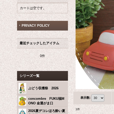
カートは空です。
PRIVACY POLICY
最近チェックしたアイテム
0件
シリーズ一覧
ぶどう収穫祭 2026
表示数
:
concombre FUKU福M
ONO 金運がま口
1
件
2026夏デコレほろ酔い夏