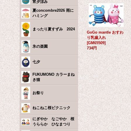
宵夕涼み
夏concombre2026 雨に
ハミング
まったり夏すずみ 2024
GoGo mantle おすわ
り乳歯入れ
[
GM65509
]
氷の楽園
734円
七夕
FUKUMONO カラーまね
き猫
お祭り
ねこねこ桜ピクニック
にぎやか なごやか 桜
うららか ひなまつり