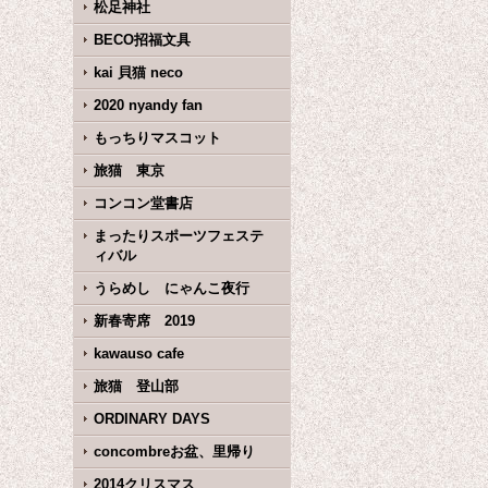
松足神社
BECO招福文具
kai 貝猫 neco
2020 nyandy fan
もっちりマスコット
旅猫 東京
コンコン堂書店
まったりスポーツフェステ
ィバル
うらめし にゃんこ夜行
新春寄席 2019
kawauso cafe
旅猫 登山部
ORDINARY DAYS
concombreお盆、里帰り
2014クリスマス