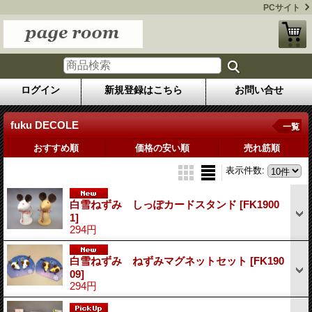
PCサイト
ログイン
新規登録はこちら
お問い合せ
fuku DECOLE
一覧
おすすめ順
価格の安い順
売れ筋順
表示件数
:
白雪ねずみ しっぽカードスタンド
[FK1900
1]
294円
白雪ねずみ ねずみマグネットセット
[FK190
09]
294円