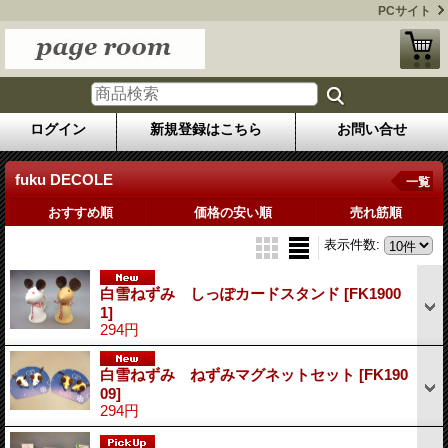
PCサイト
ログイン
新規登録はこちら
お問い合せ
fuku DECOLE
一覧
おすすめ順
価格の安い順
売れ筋順
表示件数
:
白雪ねずみ しっぽカードスタンド
[FK1900
1]
294円
白雪ねずみ ねずみマグネットセット
[FK190
09]
294円