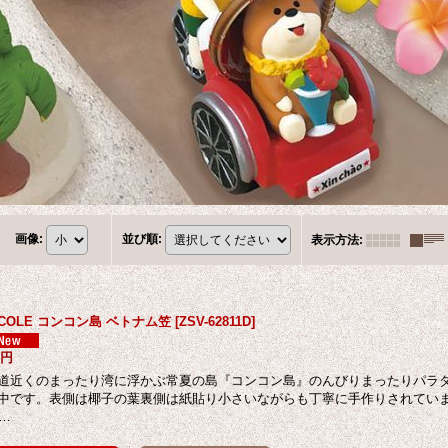
画像
:
並び順
:
表示方法
:
ECOLE コンコン島 ベトナム笠
[
ZSV-62811D
]
8円
道近くのまったり湾に浮かぶ常夏の島『コンコン島』のんびりまったりパラ
中です。表側は椰子の葉裏側は紙貼り小さいながらも丁寧に手作りされています
m…