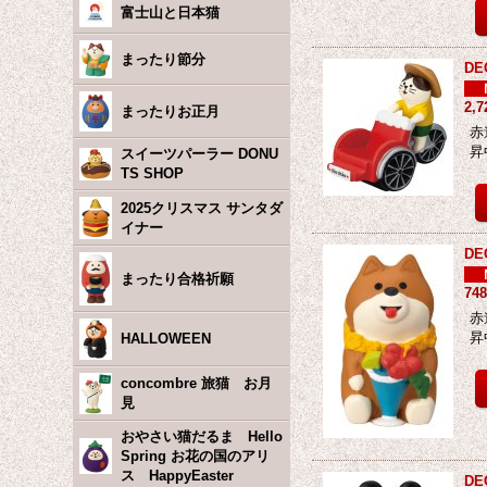
富士山と日本猫
まったり節分
D
2,
まったりお正月
赤
昇
スイーツパーラー DONU
TS SHOP
2025クリスマス サンタダ
イナー
D
まったり合格祈願
74
赤
昇
HALLOWEEN
concombre 旅猫 お月
見
おやさい猫だるま Hello
Spring お花の国のアリ
ス HappyEaster
D