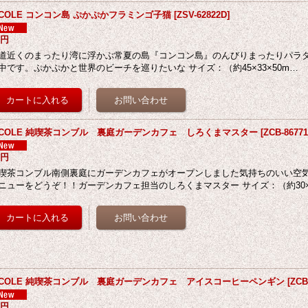
ECOLE コンコン島 ぷかぷかフラミンゴ子猫
[
ZSV-62822D
]
8円
道近くのまったり湾に浮かぶ常夏の島『コンコン島』のんびりまったりパラ
中です。ぷかぷかと世界のビーチを巡りたいな サイズ：（約45×33×50m…
ECOLE 純喫茶コンブル 裏庭ガーデンカフェ しろくまマスター
[
ZCB-8677
2円
喫茶コンブル南側裏庭にガーデンカフェがオープンしました気持ちのいい空
ニューをどうぞ！！ガーデンカフェ担当のしろくまマスター サイズ：（約30×3
ECOLE 純喫茶コンブル 裏庭ガーデンカフェ アイスコーヒーペンギン
[
ZCB
0円