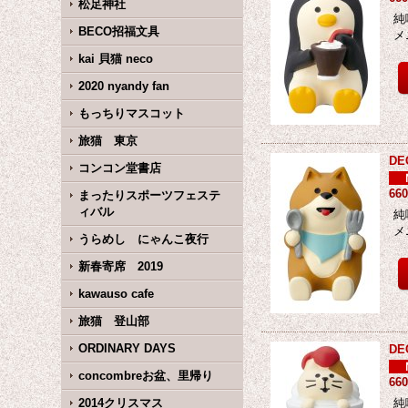
松足神社
純
BECO招福文具
メ
kai 貝猫 neco
2020 nyandy fan
もっちりマスコット
旅猫 東京
D
コンコン堂書店
66
まったりスポーツフェステ
ィバル
純
メ
うらめし にゃんこ夜行
新春寄席 2019
kawauso cafe
旅猫 登山部
ORDINARY DAYS
D
concombreお盆、里帰り
66
2014クリスマス
純