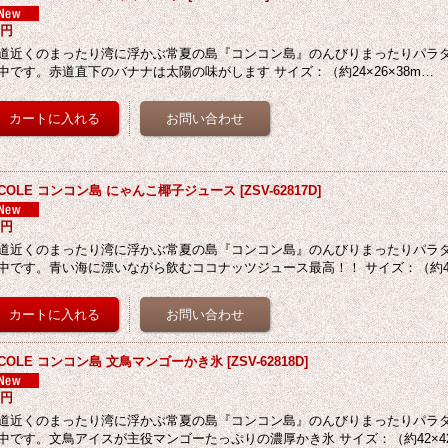
8円
道近くのまったり湾に浮かぶ常夏の島『コンコン島』のんびりまったりパラ
中です。赤道直下のバナナは太陽の味がします サイズ：（約24×26×38m…
ECOLE コンコン島 にゃんこ椰子ジュース
[
ZSV-62817D
]
8円
道近くのまったり湾に浮かぶ常夏の島『コンコン島』のんびりまったりパラ
中です。青い海に漂いながら飲むココナッツジュース最高！！ サイズ：（約43×
ECOLE コンコン島 文鳥マンゴーかき氷
[
ZSV-62818D
]
8円
道近くのまったり湾に浮かぶ常夏の島『コンコン島』のんびりまったりパラ
中です。文鳥アイスが主役マンゴーたっぷりの濃厚かき氷 サイズ：（約42×42&