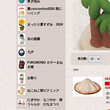
宵夕涼み
夏concombre2026 雨に
ハミング
まったり夏すずみ 2024
氷の楽園
七夕
表示数
:
FUKUMONO カラーまね
き猫
18
件
お祭り
D
41
ねこねこ桜ピクニック
赤
昇
にぎやか なごやか 桜
i
うららか ひなまつり