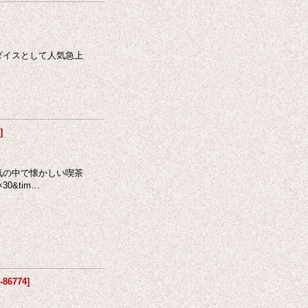
ダイスとして人気急上
1
]
気の中で懐かしい喫茶
0&tim…
-86774
]