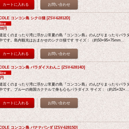
ECOLE コンコン島 シクロ猫
[
ZSV-62812D
]
728円
道近くのまったり湾に浮かぶ常夏の島『コンコン島』のんびりまったりパラ
中です。島内観光はおまかせのシクロ猫です サイズ：（約50×95×75mm…
ECOLE コンコン島 パラダイスわんこ
[
ZSV-62814D
]
8円
道近くのまったり湾に浮かぶ常夏の島『コンコン島』のんびりまったりパラ
中です。ブルーの南国カクテルで身も心もパラダイス サイズ：（約25×32×
ECOLE コンコン島 バナナパンダ
[
ZSV-62815D
]