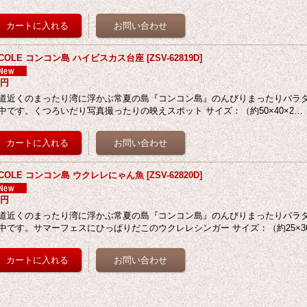
ECOLE コンコン島 ハイビスカス台座
[
ZSV-62819D
]
8円
道近くのまったり湾に浮かぶ常夏の島『コンコン島』のんびりまったりパラ
中です。くつろいだり写真撮ったりの映えスポット サイズ：（約50×40×2…
ECOLE コンコン島 ウクレレにゃん魚
[
ZSV-62820D
]
8円
道近くのまったり湾に浮かぶ常夏の島『コンコン島』のんびりまったりパラ
中です。サマーフェスにひっぱりだこのウクレレシンガー サイズ：（約25×36&