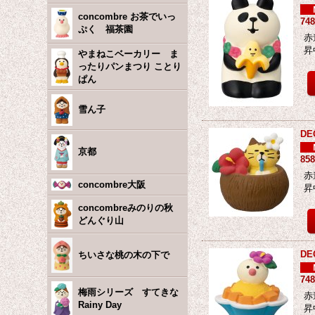
concombre お茶でいっ
74
ぷく 福茶園
赤
昇
やまねこベーカリー ま
ったりパンまつり ことり
ぱん
雪ん子
D
京都
85
赤
concombre大阪
昇
concombreみのりの秋
どんぐり山
D
ちいさな桃の木の下で
74
梅雨シリーズ すてきな
赤
Rainy Day
昇