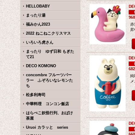
HELLOBABY
D
まったり湯
96
福みかん2023
赤
昇
2022 ねこねこクリスマス
いろいろ虎さん
まったり ゆず日和 もぎた
て21
D
DECO KOMONO
68
concombre フルーツパー
純
ラー ふぞろいなレモンた
メ
ち
松多利寿司
中華料理 コンコン飯店
はらぺこ妖怪行列、おばけ
茶屋
D
Uruoi カラッと series
66