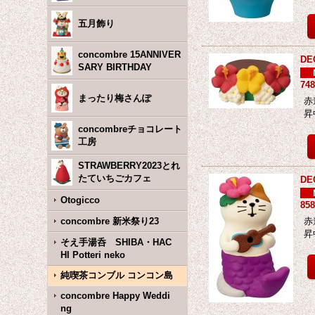
五月飾り
concombre 15ANNIVER
D
SARY BIRTHDAY
74
まったり梅さんぽ
赤
昇
concombreチョコレート
工房
STRAWBERRY2023とれ
たていちごカフェ
D
Otogicco
85
concombre 新米祭り23
赤
昇
そえ手湯呑 SHIBA・HAC
HI Potteri neko
純喫茶コンブル コンコン島
concombre Happy Weddi
ng