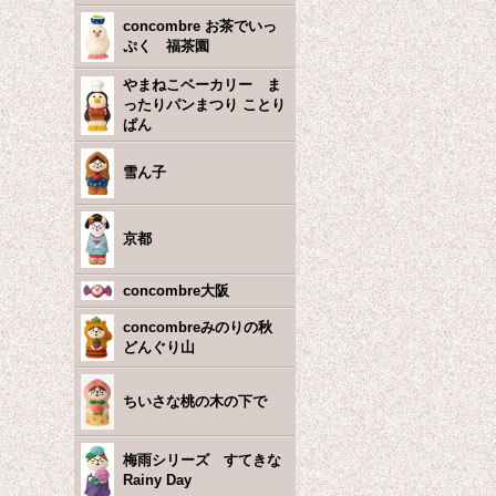
concombre お茶でいっ
ぷく 福茶園
やまねこベーカリー ま
ったりパンまつり ことり
ぱん
雪ん子
京都
concombre大阪
concombreみのりの秋
どんぐり山
ちいさな桃の木の下で
梅雨シリーズ すてきな
Rainy Day