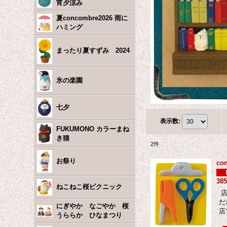
宵夕涼み
夏concombre2026 雨に
ハミング
まったり夏すずみ 2024
氷の楽園
七夕
表示数
:
FUKUMONO カラーまね
き猫
2
件
お祭り
c
38
ねこねこ桜ピクニック
店
だ
にぎやか なごやか 桜
店
うららか ひなまつり