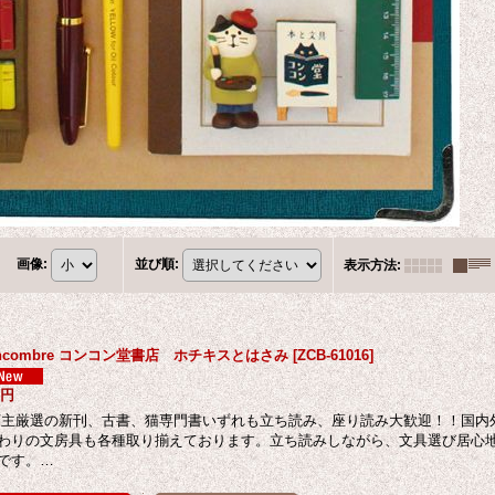
画像
:
並び順
:
表示方法
:
oncombre コンコン堂書店 ホチキスとはさみ
[
ZCB-61016
]
5円
主厳選の新刊、古書、猫専門書いずれも立ち読み、座り読み大歓迎！！国内
わりの文房具も各種取り揃えております。立ち読みしながら、文具選び居心
です。…