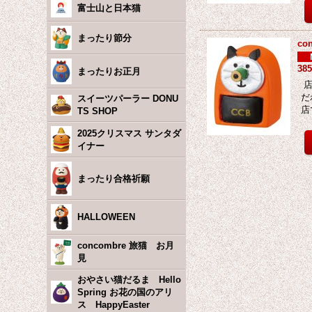
富士山と日本猫
まったり節分
c
38
まったりお正月
店
だ
スイーツパーラー DONU
店
TS SHOP
2025クリスマス サンタダ
イナー
まったり合格祈願
HALLOWEEN
concombre 旅猫 お月
見
おやさい猫だるま Hello
Spring お花の国のアリ
ス HappyEaster