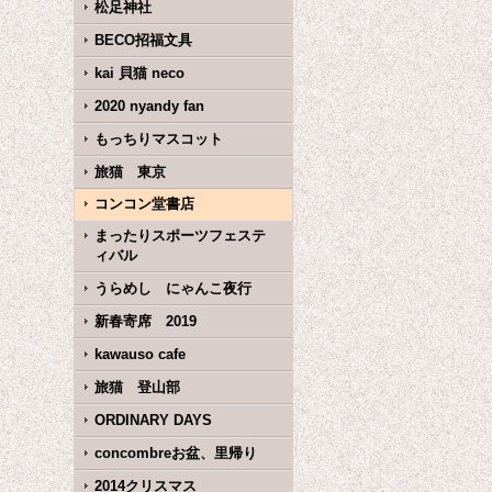
松足神社
BECO招福文具
kai 貝猫 neco
2020 nyandy fan
もっちりマスコット
旅猫 東京
コンコン堂書店
まったりスポーツフェステ
ィバル
うらめし にゃんこ夜行
新春寄席 2019
kawauso cafe
旅猫 登山部
ORDINARY DAYS
concombreお盆、里帰り
2014クリスマス