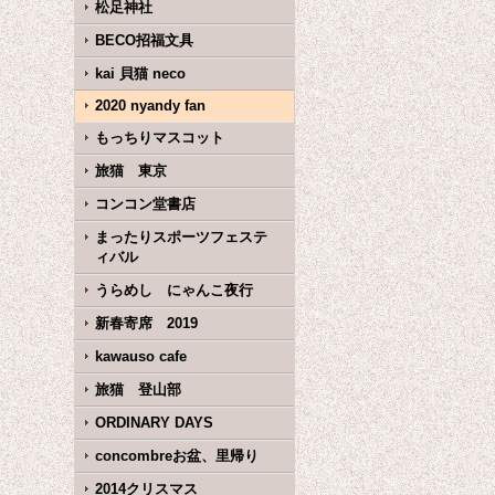
松足神社
BECO招福文具
kai 貝猫 neco
2020 nyandy fan
もっちりマスコット
旅猫 東京
コンコン堂書店
まったりスポーツフェステ
ィバル
うらめし にゃんこ夜行
新春寄席 2019
kawauso cafe
旅猫 登山部
ORDINARY DAYS
concombreお盆、里帰り
2014クリスマス