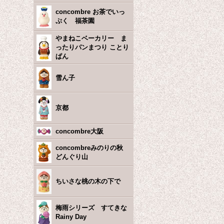
concombre お茶でいっ
ぷく 福茶園
やまねこベーカリー ま
ったりパンまつり ことり
ぱん
雪ん子
京都
concombre大阪
concombreみのりの秋
どんぐり山
ちいさな桃の木の下で
梅雨シリーズ すてきな
Rainy Day