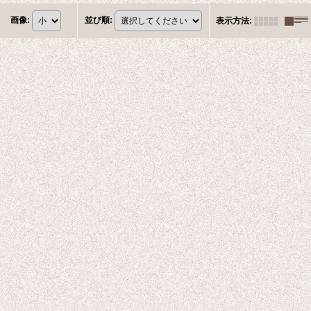
画像
:
並び順
:
表示方法
: