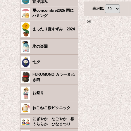
宵夕涼み
表示数
:
夏concombre2026 雨に
ハミング
0
件
まったり夏すずみ 2024
氷の楽園
七夕
FUKUMONO カラーまね
き猫
お祭り
ねこねこ桜ピクニック
にぎやか なごやか 桜
うららか ひなまつり