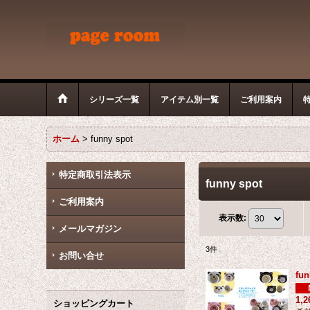
シリーズ一覧
アイテム別一覧
ご利用案内
ホーム
>
funny spot
特定商取引法表示
funny spot
ご利用案内
表示数
:
メールマガジン
3
件
お問い合せ
fu
1,
ショッピングカート