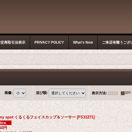
特定商取引法表示
PRIVACY POLICY
What's New
ご来店有難うござ
画像
:
並び順
:
表示方法
:
nny spot くるくるフェイスカップ＆ソーサー
[
FS31271
]
260円