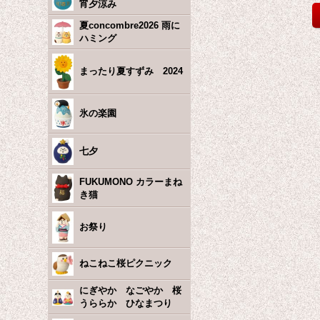
宵夕涼み
夏concombre2026 雨に
ハミング
まったり夏すずみ 2024
氷の楽園
七夕
FUKUMONO カラーまね
き猫
お祭り
ねこねこ桜ピクニック
にぎやか なごやか 桜
うららか ひなまつり