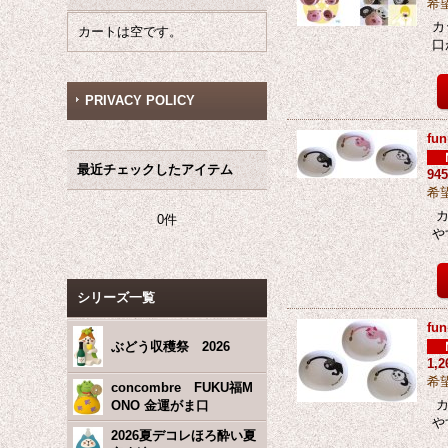
希
カ
カートは空です。
口
PRIVACY POLICY
fu
最近チェックしたアイテム
94
希
カ
0件
や
シリーズ一覧
fu
ぶどう収穫祭 2026
1,
希
concombre FUKU福M
カ
ONO 金運がま口
や
2026夏デコレほろ酔い夏