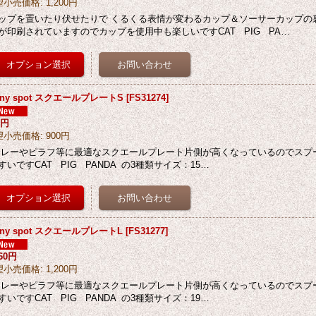
望小売価格
:
1,200円
ップを置いたり伏せたりで くるくる表情が変わるカップ＆ソーサーカップの
が印刷されていますのでカップを使用中も楽しいですCAT PIG PA…
nny spot スクエールプレートS
[
FS31274
]
5円
望小売価格
:
900円
レーやピラフ等に最適なスクエールプレート片側が高くなっているのでスプ
すいですCAT PIG PANDA の3種類サイズ：15…
nny spot スクエールプレートL
[
FS31277
]
260円
望小売価格
:
1,200円
レーやピラフ等に最適なスクエールプレート片側が高くなっているのでスプ
すいですCAT PIG PANDA の3種類サイズ：19…