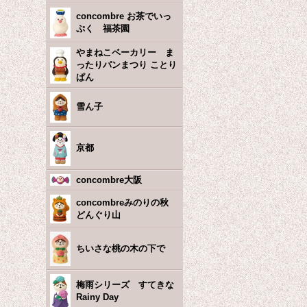
concombre お茶でいっ
ぷく 福茶園
やまねこベーカリー ま
ったりパンまつり ことり
ぱん
雪ん子
京都
concombre大阪
concombreみのりの秋
どんぐり山
ちいさな桃の木の下で
梅雨シリーズ すてきな
Rainy Day