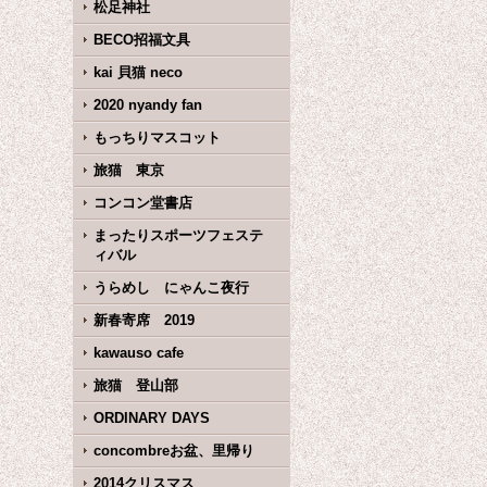
松足神社
BECO招福文具
kai 貝猫 neco
2020 nyandy fan
もっちりマスコット
旅猫 東京
コンコン堂書店
まったりスポーツフェステ
ィバル
うらめし にゃんこ夜行
新春寄席 2019
kawauso cafe
旅猫 登山部
ORDINARY DAYS
concombreお盆、里帰り
2014クリスマス