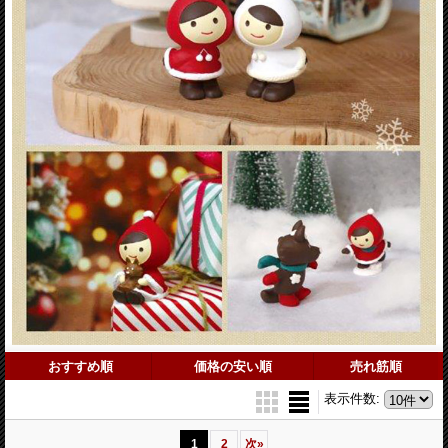
おすすめ順
価格の安い順
売れ筋順
表示件数
:
1
2
次
»