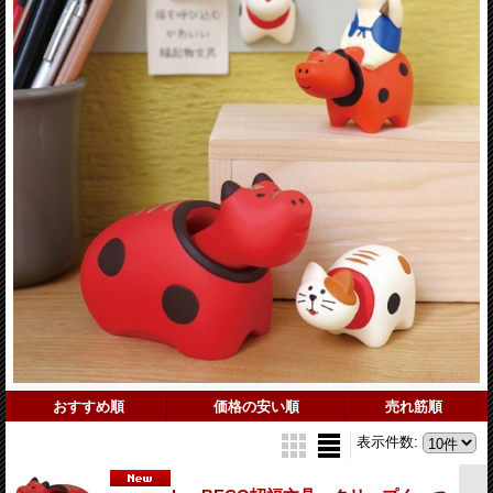
おすすめ順
価格の安い順
売れ筋順
表示件数
: