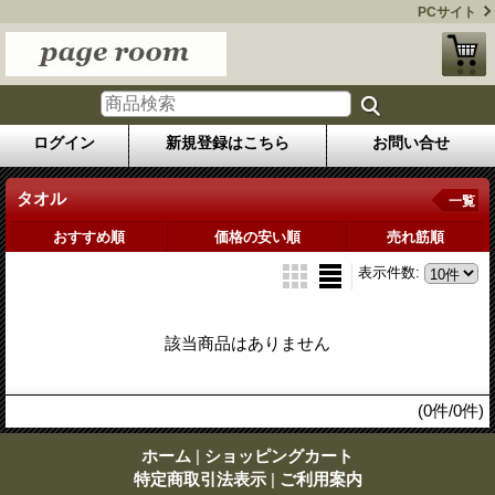
PCサイト
ログイン
新規登録はこちら
お問い合せ
タオル
一覧
おすすめ順
価格の安い順
売れ筋順
表示件数
:
該当商品はありません
(0件/0件)
ホーム
|
ショッピングカート
特定商取引法表示
|
ご利用案内