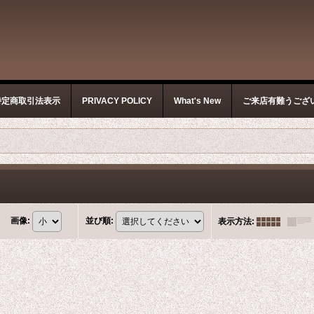
特定商取引法表示
PRIVACY POLICY
What's New
ご来店有難うござ
画像
:
並び順
:
表示方法
: