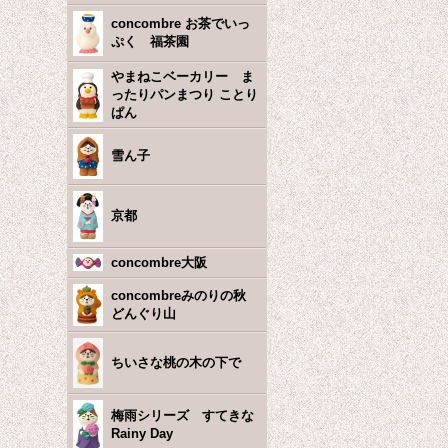
concombre お茶でいっ
ぷく 福茶園
やまねこベーカリー ま
ったりパンまつり ことり
ぱん
雪ん子
京都
concombre大阪
concombreみのりの秋
どんぐり山
ちいさな桃の木の下で
梅雨シリーズ すてきな
Rainy Day