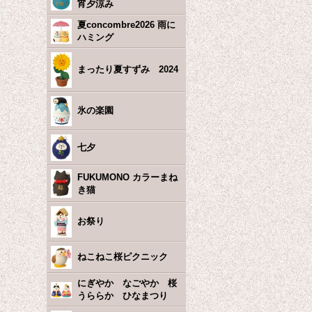
宵夕涼み
夏concombre2026 雨に
ハミング
まったり夏すずみ 2024
氷の楽園
七夕
FUKUMONO カラーまね
き猫
お祭り
ねこねこ桜ピクニック
にぎやか なごやか 桜
うららか ひなまつり