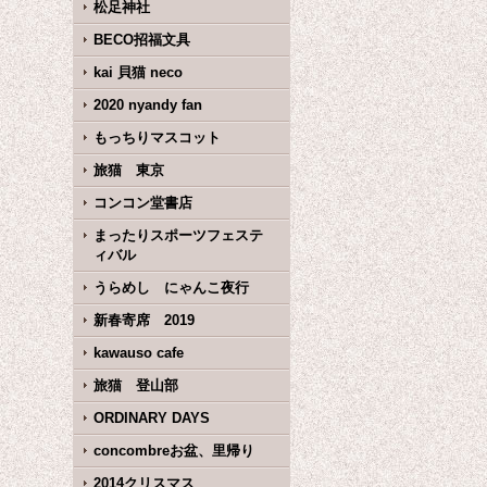
松足神社
BECO招福文具
kai 貝猫 neco
2020 nyandy fan
もっちりマスコット
旅猫 東京
コンコン堂書店
まったりスポーツフェステ
ィバル
うらめし にゃんこ夜行
新春寄席 2019
kawauso cafe
旅猫 登山部
ORDINARY DAYS
concombreお盆、里帰り
2014クリスマス