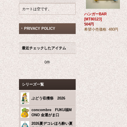
カートは空です。
ハンガーBAR
[
MT80123
]
504円
PRIVACY POLICY
希望小売価格
:
480円
最近チェックしたアイテム
0件
シリーズ一覧
ぶどう収穫祭 2026
concombre FUKU福M
ONO 金運がま口
2026夏デコレほろ酔い夏