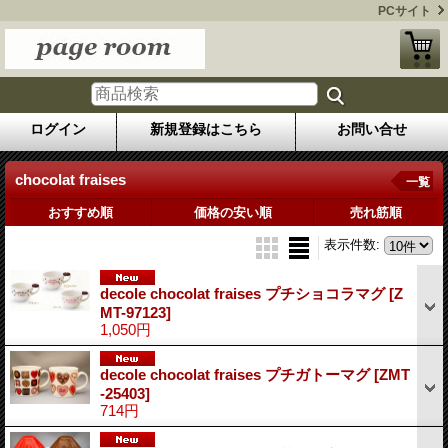
PCサイト
ログイン
新規登録はこちら
お問い合せ
chocolat fraises
一覧
おすすめ順
価格の安い順
売れ筋順
表示件数
:
decole chocolat fraises プチショコラマグ
[Z
MT-97123]
1,050円
decole chocolat fraises プチガトーマグ
[ZMT
-25403]
714円