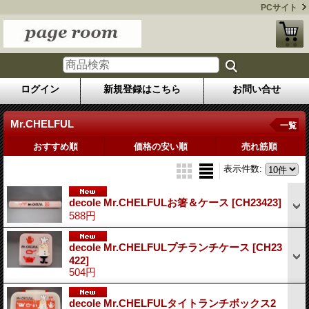
PCサイト
ログイン
新規登録はこちら
お問い合せ
Mr.CHELFUL
一覧
おすすめ順
価格の安い順
売れ筋順
表示件数
:
decole Mr.CHELFULお箸＆ケース
[CH23423]
588円
decole Mr.CHELFULプチランチケース
[CH23
422]
504円
decole Mr.CHELFULタイトランチボックス2