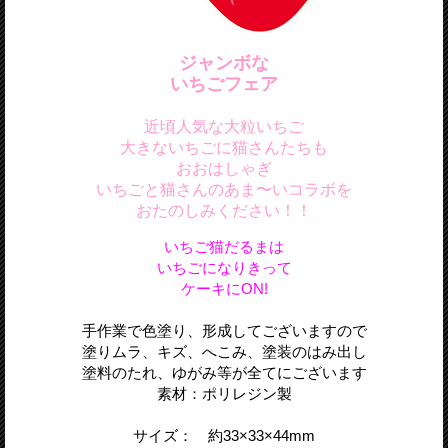
ジャンボな
いちごフェア
近頃人気な大粒いちご
大きないちごに猫さんたちも
おおはしゃぎ
いちごと猫さんのあま〜いコラボを
おたのしみください！！
いちご猫だるまは
いちごになりきって
ケーキにON!
手作業で色塗り、形成してございますので
塗りムラ、キズ、へこみ、塗装のはみ出し
塗料のたれ、ゆがみ等が全てにございます
素材：ポリレジン製
サイズ： 約33
×33
×44
mm