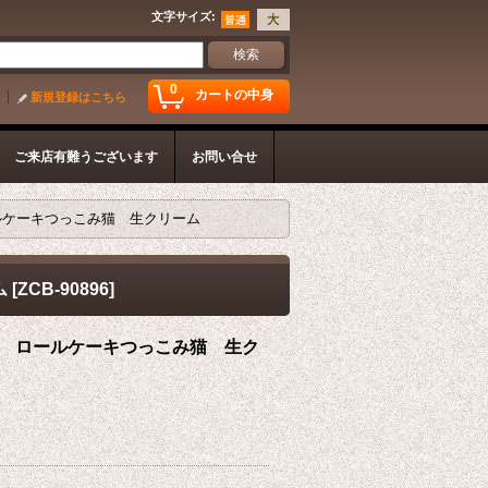
文字サイズ
:
0
カートの中身
新規登録はこちら
ご来店有難うございます
お問い合せ
 ロールケーキつっこみ猫 生クリーム
ム
[
ZCB-90896
]
ごフェア ロールケーキつっこみ猫 生ク