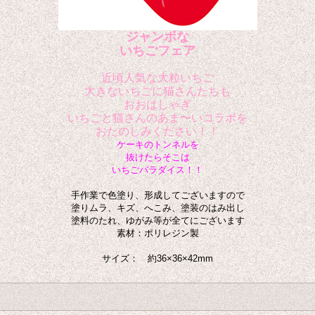
ジャンボな
いちごフェア
近頃人気な大粒いちご
大きないちごに猫さんたちも
おおはしゃぎ
いちごと猫さんのあま〜いコラボを
おたのしみください！！
ケーキのトンネルを
抜けたらそこは
いちごパラダイス！！
手作業で色塗り、形成してございますので
塗りムラ、キズ、へこみ、塗装のはみ出し
塗料のたれ、ゆがみ等が全てにございます
素材：ポリレジン製
サイズ： 約36
×36
×42
mm