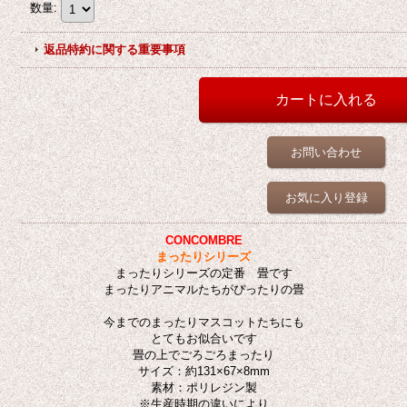
数量
:
返品特約に関する重要事項
お問い合わせ
お気に入り登録
CONCOMBRE
まったりシリーズ
まったりシリーズの定番 畳です
まったりアニマルたちがぴったりの畳
今までのまったりマスコットたちにも
とてもお似合いです
畳の上でごろごろまったり
サイズ：約131×67×8mm
素材：ポリレジン製
※生産時期の違いにより