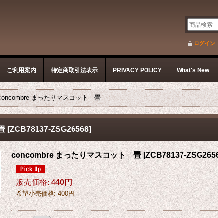
ログイン
ご利用案内
特定商取引法表示
PRIVACY POLICY
What's New
concombre まったりマスコット 畳
畳
[
ZCB78137-ZSG26568
]
concombre まったりマスコット 畳
[
ZCB78137-ZSG265
販売価格
:
440円
希望小売価格
:
400円