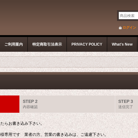
ログイン
ご利用案内
特定商取引法表示
PRIVACY POLICY
What's New
STEP 2
STEP 3
内容確認
送信完了
したらお書き込み下さい。
客様専用です 業者の方、営業の書き込みは、ご遠慮下さい。