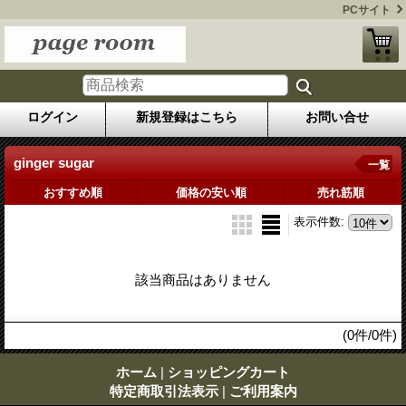
PCサイト
ログイン
新規登録はこちら
お問い合せ
ginger sugar
一覧
おすすめ順
価格の安い順
売れ筋順
表示件数
:
該当商品はありません
(0件/0件)
ホーム
|
ショッピングカート
特定商取引法表示
|
ご利用案内