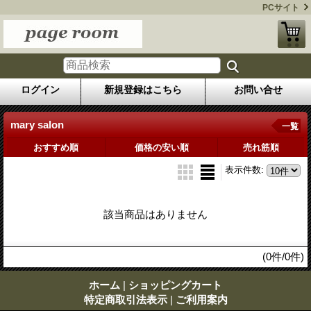
PCサイト
ログイン
新規登録はこちら
お問い合せ
mary salon
一覧
おすすめ順
価格の安い順
売れ筋順
表示件数
:
該当商品はありません
(0件/0件)
ホーム
|
ショッピングカート
特定商取引法表示
|
ご利用案内