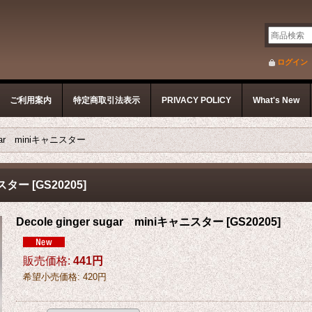
ログイン
ご利用案内
特定商取引法表示
PRIVACY POLICY
What's New
 sugar miniキャニスター
ャニスター
[
GS20205
]
Decole ginger sugar miniキャニスター
[
GS20205
]
販売価格
:
441円
希望小売価格
:
420円