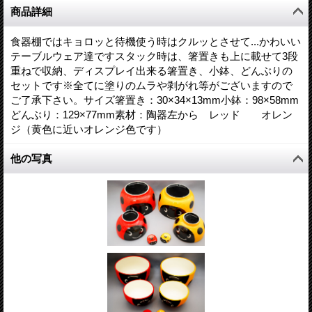
商品詳細
食器棚ではキョロッと待機使う時はクルッとさせて...かわいい
テーブルウェア達ですスタック時は、箸置きも上に載せて3段
重ねで収納、ディスプレイ出来る箸置き、小鉢、どんぶりの
セットです※全てに塗りのムラや剥がれ等がございますので
ご了承下さい。サイズ箸置き：30×34×13mm小鉢：98×58mm
どんぶり：129×77mm素材：陶器左から レッド オレン
ジ（黄色に近いオレンジ色です）
他の写真