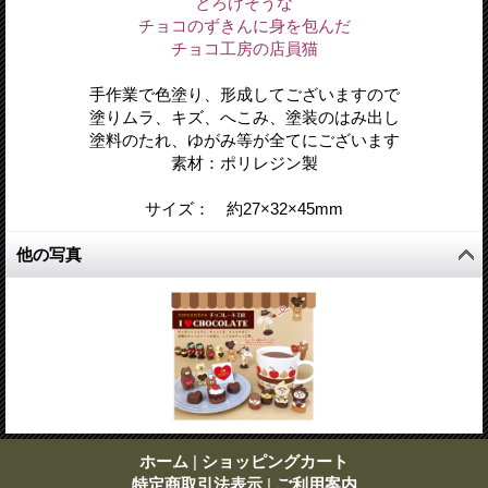
とろけそうな
チョコのずきんに身を包んだ
チョコ工房の店員猫
手作業で色塗り、形成してございますので
塗りムラ、キズ、へこみ、塗装のはみ出し
塗料のたれ、ゆがみ等が全てにございます
素材：ポリレジン製
サイズ： 約27
×32
×45
mm
他の写真
ホーム
|
ショッピングカート
特定商取引法表示
|
ご利用案内