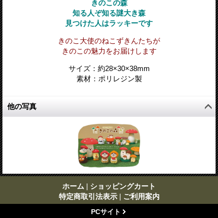
きのこの森
知る人ぞ知る謎大き森
見つけた人はラッキーです
きのこ大使のねこずきんたちが
きのこの魅力をお届けします
サイズ：約28
×
30
×38
mm
素材：ポリレジン製
他の写真
ホーム
|
ショッピングカート
特定商取引法表示
|
ご利用案内
PCサイト