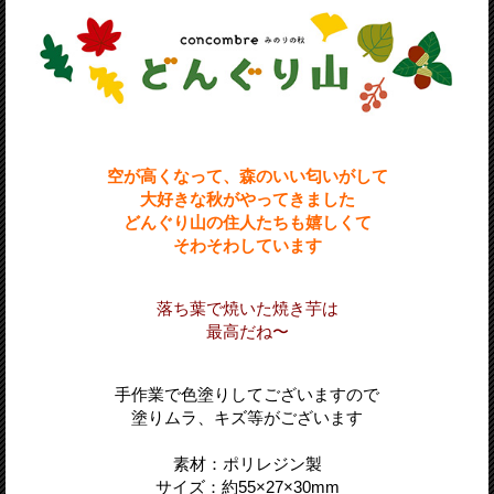
空が高くなって、森のいい匂いがして
大好きな秋がやってきました
どんぐり山の住人たちも嬉しくて
そわそわしています
落ち葉で焼いた焼き芋は
最高だね〜
手作業で色塗りしてございますので
塗りムラ、キズ等がございます
素材：ポリレジン製
サイズ：約55
×27
×30
mm