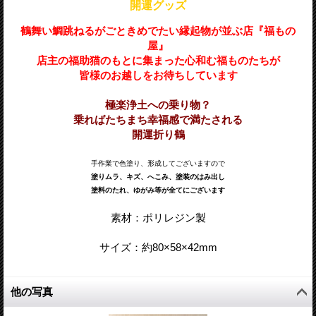
開運グッズ
鶴舞い鯛跳ねるがごときめでたい縁起物が並ぶ店『福もの
屋』
店主の福助猫のもとに集まった心和む福ものたちが
皆様のお越しをお待ちしています
極楽浄土への乗り物？
乗ればたちまち幸福感で満たされる
開運折り鶴
手作業で色塗り、形成してございますので
塗りムラ、キズ、へこみ、塗装のはみ出し
塗料のたれ、ゆがみ等が全てにございます
素材：ポリレジン製
サイズ：約80
×58
×42
mm
他の写真