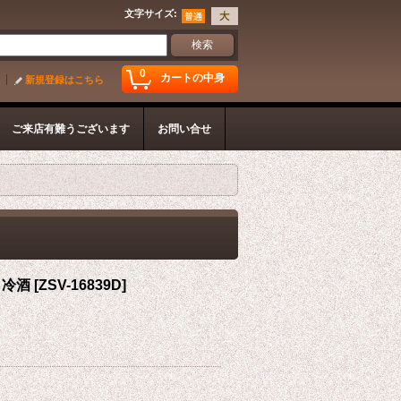
文字サイズ
:
0
カートの中身
新規登録はこちら
ご来店有難うございます
お問い合せ
ま冷酒
[
ZSV-16839D
]