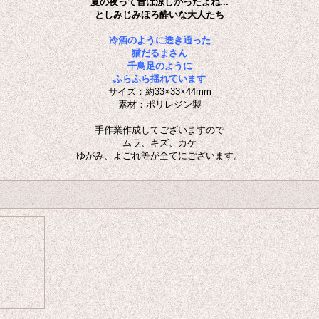
夏の夜って昔は涼しかったよね...
としみじみほろ酔いな大人たち
冷酒のように透き通った
猫だるまさん
千鳥足のように
ふらふら揺れています
サイズ：約33
×
33
×44
mm
素材：ポリレジン製
手作業作成してございますので
ムラ、キズ、カケ
ゆがみ、よごれ等が全てにございます。