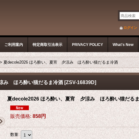
ログイン
ご利用案内
特定商取引法表示
PRIVACY POLICY
What's New
>
夏decole2026 ほろ酔い、夏宵 夕涼み ほろ酔い猫だるま冷酒
宵 夕涼み ほろ酔い猫だるま冷酒
[
ZSV-16839D
]
夏decole2026 ほろ酔い、夏宵 夕涼み ほろ酔い猫だる
販売価格
:
858円
数量
: