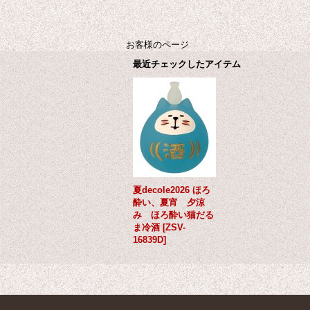
お客様のページ
最近チェックしたアイテム
夏decole2026 ほろ
酔い、夏宵 夕涼
み ほろ酔い猫だる
ま冷酒
[
ZSV-
16839D
]