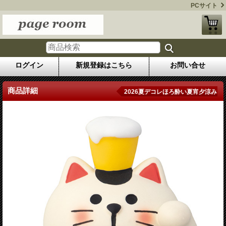
PCサイト
ログイン
新規登録はこちら
お問い合せ
商品詳細
2026夏デコレほろ酔い夏宵夕涼み