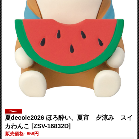
夏decole2026 ほろ酔い、夏宵 夕涼み スイ
カわんこ
[ZSV-16832D]
販売価格
:
858円