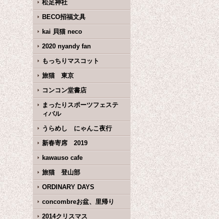
松足神社
BECO招福文具
kai 貝猫 neco
2020 nyandy fan
もっちりマスコット
旅猫 東京
コンコン堂書店
まったりスポーツフェステ
ィバル
うらめし にゃんこ夜行
新春寄席 2019
kawauso cafe
旅猫 登山部
ORDINARY DAYS
concombreお盆、里帰り
2014クリスマス