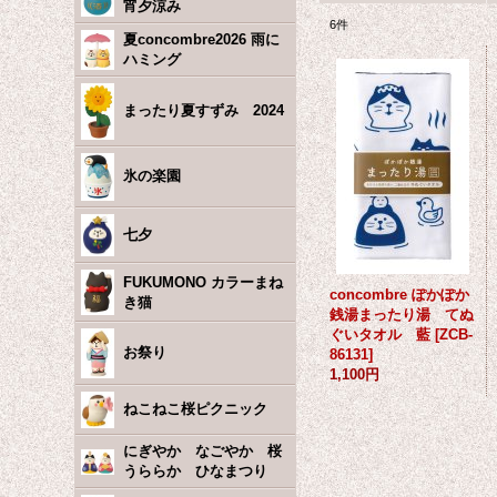
宵夕涼み
6
件
夏concombre2026 雨に
ハミング
まったり夏すずみ 2024
氷の楽園
七夕
FUKUMONO カラーまね
concombre ぽかぽか
き猫
銭湯まったり湯 てぬ
ぐいタオル 藍
[
ZCB-
お祭り
86131
]
1,100円
ねこねこ桜ピクニック
にぎやか なごやか 桜
うららか ひなまつり