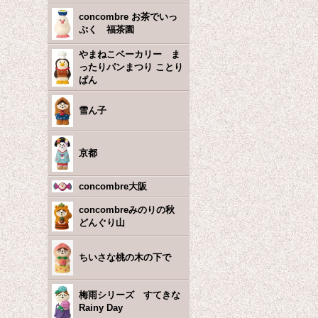
concombre お茶でいっ
ぷく 福茶園
やまねこベーカリー ま
ったりパンまつり ことり
ぱん
雪ん子
京都
concombre大阪
concombreみのりの秋
どんぐり山
ちいさな桃の木の下で
梅雨シリーズ すてきな
Rainy Day