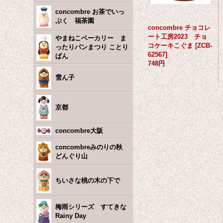
concombre お茶でいっ
ぷく 福茶園
concombre チョコレ
ート工房2023 チョ
やまねこベーカリー ま
コケーキこぐま
[
ZCB-
ったりパンまつり ことり
62567
]
ぱん
748円
雪ん子
京都
concombre大阪
concombreみのりの秋
どんぐり山
ちいさな桃の木の下で
梅雨シリーズ すてきな
Rainy Day