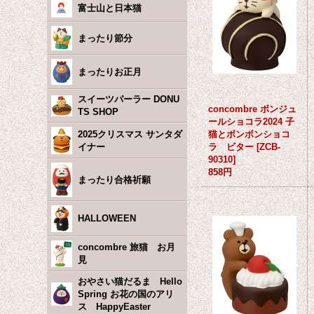
富士山と日本猫
まったり節分
まったりお正月
スイーツパーラー DONU
concombre ボンジュ
TS SHOP
ールショコラ2024 子
2025クリスマス サンタダ
猫とボンボンショコ
イナー
ラ ビター
[
ZCB-
90310
]
858円
まったり合格祈願
HALLOWEEN
concombre 旅猫 お月
見
おやさい猫だるま Hello
Spring お花の国のアリ
ス HappyEaster