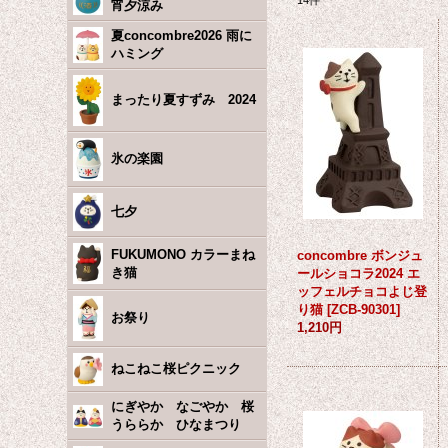
14
件
宵夕涼み
夏concombre2026 雨に
ハミング
まったり夏すずみ 2024
氷の楽園
七夕
FUKUMONO カラーまね
concombre ボンジュ
き猫
ールショコラ2024 エ
ッフェルチョコよじ登
り猫
[
ZCB-90301
]
お祭り
1,210円
ねこねこ桜ピクニック
にぎやか なごやか 桜
うららか ひなまつり