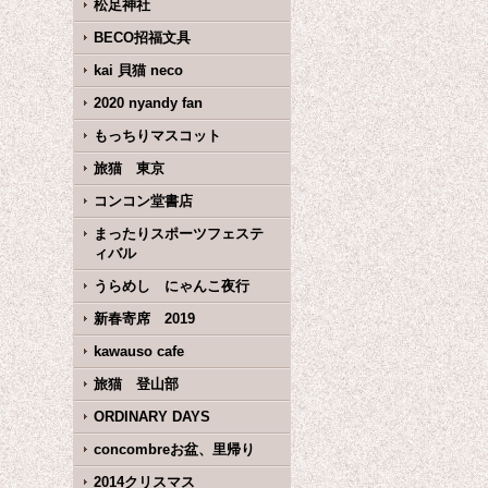
松足神社
BECO招福文具
kai 貝猫 neco
2020 nyandy fan
もっちりマスコット
旅猫 東京
コンコン堂書店
まったりスポーツフェステ
ィバル
うらめし にゃんこ夜行
新春寄席 2019
kawauso cafe
旅猫 登山部
ORDINARY DAYS
concombreお盆、里帰り
2014クリスマス